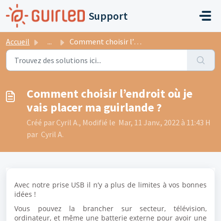
Passer au contenu principal
Support
Accueil
...
Comment choisir l’endroit où je vais placer ma guirlande ?
Comment choisir l’endroit où je
vais placer ma guirlande ?
Créé par Cyril A., Modifié le Mar, 11 Janv., 2022 à 11:43 H
par Cyril A.
Avec notre prise USB il n’y a plus de limites à vos bonnes
idées !
Vous pouvez la brancher sur secteur, télévision,
ordinateur, et même une batterie externe pour avoir une