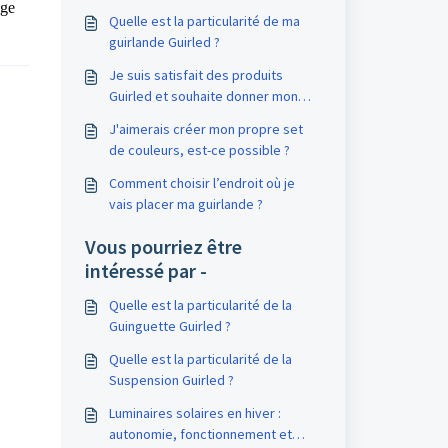
age
Quelle est la particularité de ma
guirlande Guirled ?
Je suis satisfait des produits
Guirled et souhaite donner mon
avis, partager mon expérience
J'aimerais créer mon propre set
client. Comment faire ?
de couleurs, est-ce possible ?
Comment choisir l’endroit où je
vais placer ma guirlande ?
Vous pourriez être
intéressé par -
Quelle est la particularité de la
Guinguette Guirled ?
Quelle est la particularité de la
Suspension Guirled ?
Luminaires solaires en hiver :
autonomie, fonctionnement et