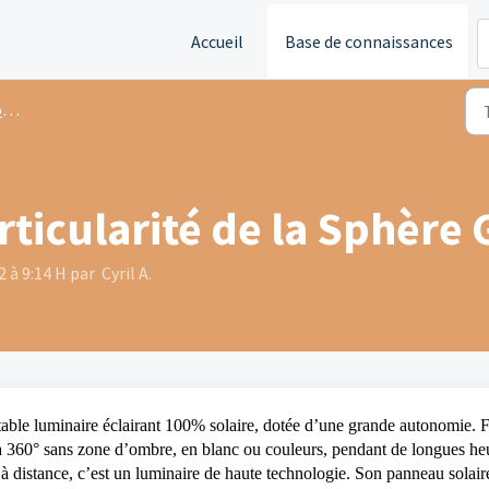
Accueil
Base de connaissances
s
rticularité de la Sphère 
2 à 9:14 H par Cyril A.
table luminaire éclairant 100% solaire, dotée d’une grande autonomie. F
 à 360° sans zone d’ombre, en blanc ou couleurs, pendant de longues he
 distance, c’est un luminaire de haute technologie. Son panneau solair