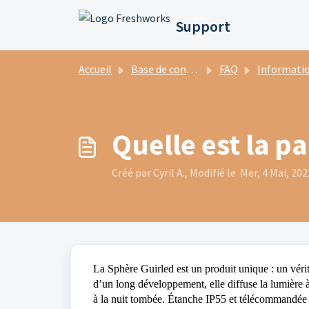
Passer au contenu principal
Support
Accueil
Base de connaissances
FAQ
Informations générale
Quelle est la pa
Créé par Cyril A., Modifié le Mer, 4 Mai, 202
La Sphère Guirled est un produit unique : un véri
d’un long développement, elle diffuse la lumière
à la nuit tombée. Étanche IP55 et télécommandée à